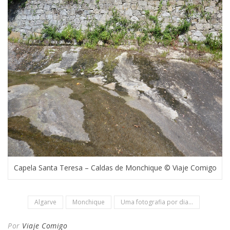
Capela Santa Teresa – Caldas de Monchique © Viaje Comigo
Algarve
Monchique
Uma fotografia por dia...
Por
Viaje Comigo