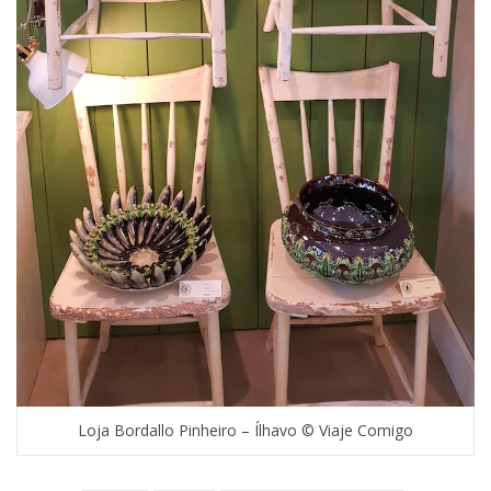
Loja Bordallo Pinheiro – Ílhavo © Viaje Comigo