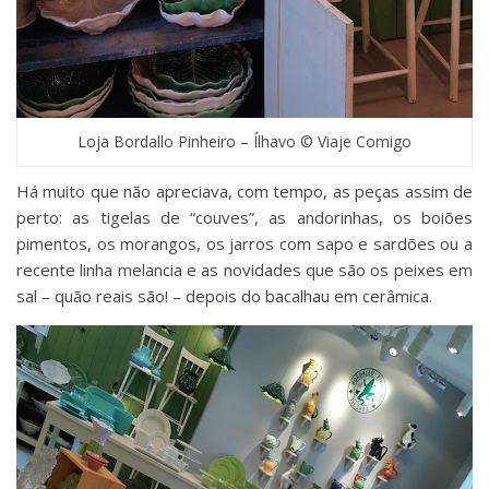
Loja Bordallo Pinheiro – Ílhavo © Viaje Comigo
Há muito que não apreciava, com tempo, as peças assim de
perto: as tigelas de “couves”, as andorinhas, os boiões
pimentos, os morangos, os jarros com sapo e sardões ou a
recente linha melancia e as novidades que são os peixes em
sal – quão reais são! – depois do bacalhau em cerâmica.