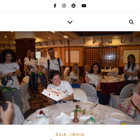
,
ÁSIA
ÍNDIA