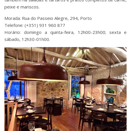
peixe e mariscos.
Morada: Rua do Passeio Alegre, 294, Porto
Telefone: (+351) 931 960 877
Horário: domingo a quinta-feira, 12h00-23h00; sexta e
sábado, 12h30-01h00.