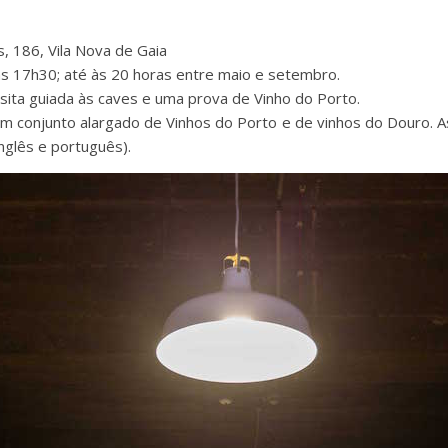
 186, Vila Nova de Gaia
às 17h30; até às 20 horas entre maio e setembro.
isita guiada às caves e uma prova de Vinho do Porto.
um conjunto alargado de Vinhos do Porto e de vinhos do Douro. A
inglês e português).