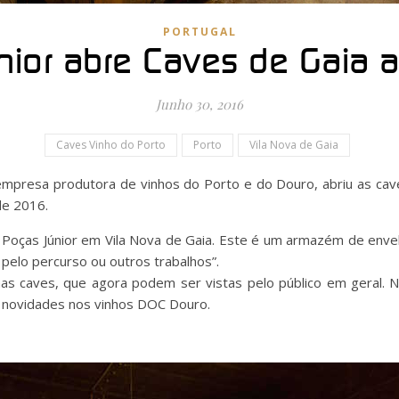
PORTUGAL
nior abre Caves de Gaia a
Junho 30, 2016
Caves Vinho do Porto
Porto
Vila Nova de Gaia
 empresa produtora de vinhos do Porto e do Douro, abriu as cave
de 2016.
 Poças Júnior em Vila Nova de Gaia. Este é um armazém de env
elo percurso ou outros trabalhos”.
s caves, que agora podem ser vistas pelo público em geral. No
 novidades nos vinhos DOC Douro.