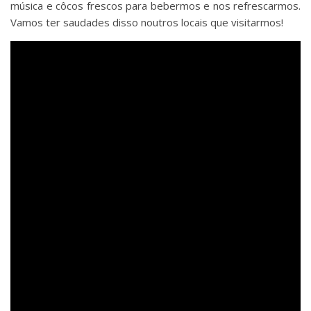
música e côcos frescos para bebermos e nos refrescarmos.
Vamos ter saudades disso noutros locais que visitarmos!