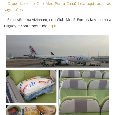
–
O que fazer no Club Med Punta Cana? Leia aqui todas as
sugestões
.
– Excursões na vizinhança do Club Med? Fomos fazer uma a
Higuey e contamos tudo
aqui