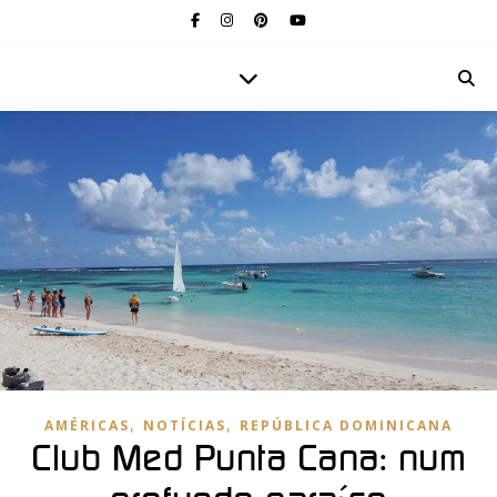
,
,
AMÉRICAS
NOTÍCIAS
REPÚBLICA DOMINICANA
Club Med Punta Cana: num