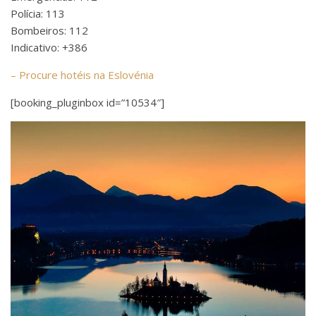
Polícia: 113
Bombeiros: 112
Indicativo: +386
– Procure hotéis na Eslovénia
[booking_pluginbox id=”10534″]