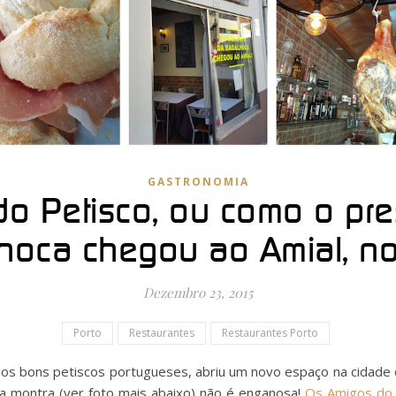
GASTRONOMIA
o Petisco, ou como o pr
hoca chegou ao Amial, no
Dezembro 23, 2015
Porto
Restaurantes
Restaurantes Porto
os bons petiscos portugueses, abriu um novo espaço na cidade d
da montra (ver foto mais abaixo) não é enganosa!
Os Amigos do 