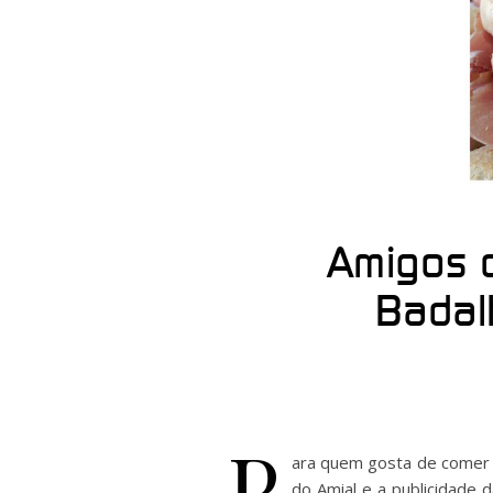
Amigos d
Badal
P
ara quem gosta de comer 
do Amial e a publicidade 