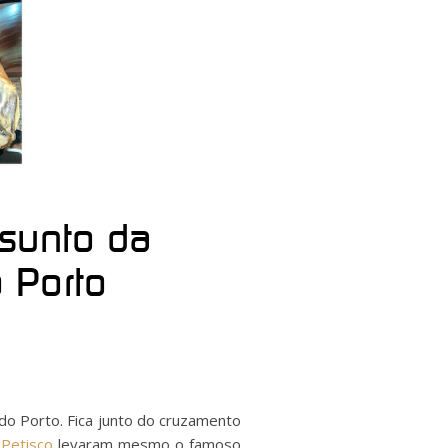
esunto da
 Porto
o Porto. Fica junto do cruzamento
Petisco
levaram mesmo o famoso