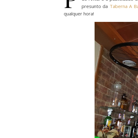
presunto da
Taberna A B
qualquer hora!