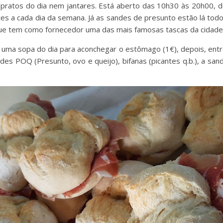
pratos do dia nem jantares. Está aberto das 10h30 às 20h00, 
es a cada dia da semana. Já as sandes de presunto estão lá todos
que tem como fornecedor uma das mais famosas tascas da cidade 
uma sopa do dia para aconchegar o estômago (1€), depois, entr
andes POQ (Presunto, ovo e queijo), bifanas (picantes q.b.), a sa