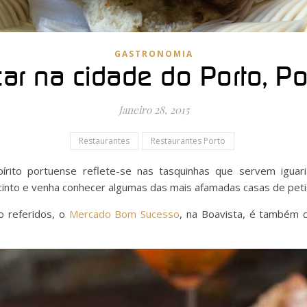
GASTRONOMIA
car na cidade do Porto, Po
Janeiro 28, 2015
Restaurantes
Restaurantes Porto
írito portuense reflete-se nas tasquinhas que servem iguari
cinto e venha conhecer algumas das mais afamadas casas de peti
o referidos, o
Mercado Bom Sucesso
, na Boavista, é também 