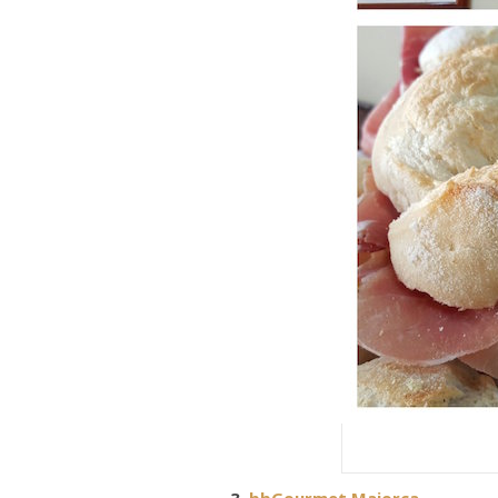
3.
bbGourmet Maiorca