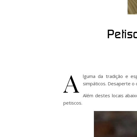
Petis
A
lguma da tradição e esp
simpáticos. Desaperte o 
Além destes locais abaix
petiscos.