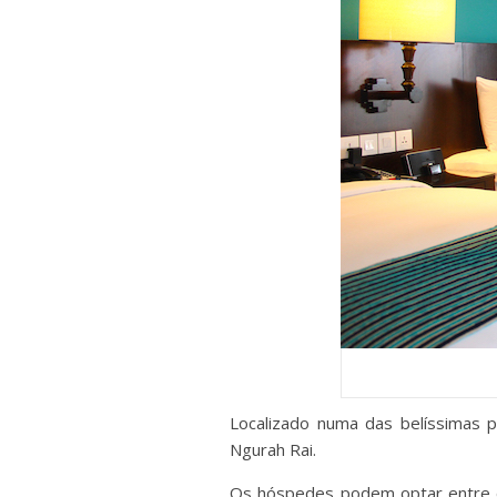
Localizado numa das belíssimas p
Ngurah Rai.
Os hóspedes podem optar entre di