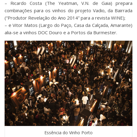
– Ricardo Costa (The Yeatman, V.N. de Gaia) prepara
combinações para os vinhos do projeto Vadio, da Bairrada
(“Produtor Revelação do Ano 2014” para a revista WINE);
– e Vitor Matos (Largo do Paço, Casa da Calçada, Amarante)
alia-se a vinhos DOC Douro e a Portos da Burmester.
Essência do Vinho Porto