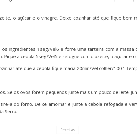
zeite, o açúcar e o vinagre. Deixe cozinhar até que fique bem 
os ingredientes 1seg/Vel6 e forre uma tarteira com a massa d
n. Pique a cebola 5seg/Vel5 e refogue com o azeite, o açúcar e o 
ozinhar até que a cebola fique macia 20min/Vel colher/100º. Tem
vos. Se os ovos forem pequenos junte mais um pouco de leite. Ju
tire-a do forno. Deixe amornar e junte a cebola refogada e ver
da Serra.
Receitas