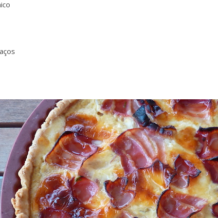
ico
daços