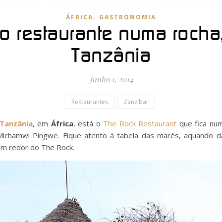
,
ÁFRICA
GASTRONOMIA
o restaurante numa rocha,
Tanzânia
Junho 1, 2014
Restaurantes
Zanzibar
Tanzânia
, em
África
, está o
The Rock Restaurant
que fica nu
 Michamwi Pingwe. Fique atento à tabela das marés, aquando d
m redor do The Rock.