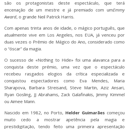
são os protagonistas deste espectáculo, que terá
encenação de um mestre e já premiado com um
Emmy
Award
, o grande Neil Patrick Harris.
Com apenas trinta anos de idade, o mágico português, que
atualmente vive em Los Angeles, nos EUA, já venceu por
duas vezes o Prémio de Mágico do Ano, considerado como
o “óscar” da magia.
O sucesso de «Nothing to Hide» foi uma alavanca para a
conquista deste prémio, uma vez que o espectáculo
recebeu rasgados elogios da crítica especializada e
conquistou espectadores como Eva Mendes, Maria
Sharapova, Barbara Streisand, Steve Martin, Aziz Ansari,
Ryan Gosling, JJ Abrahams, Zack Galafinakis, Jimmy Kimmel
ou Aimee Mann.
Nascido em 1982, no Porto,
Helder Guimarães
começou
muito cedo a mostrar apetência pela magia e
prestidigitação, tendo feito uma primeira apresentação