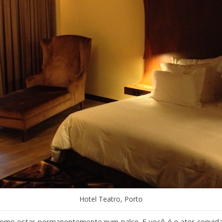
Hotel Teatro, Porto
omo estar permanentemente num palco. E você é o ator convid