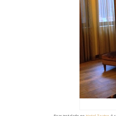
Ficar instalado no
Hotel Teatro
é c