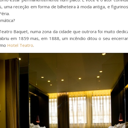
s, uma receção em forma de bilheteira à moda antiga, e figurino
Féria.
emática?
atro Baquet, numa zona da cidade que outrora foi muito dedicada
abriu em 1859 mas, em 1888, um incêndio ditou o seu encerra
como
Hotel Teatro
.