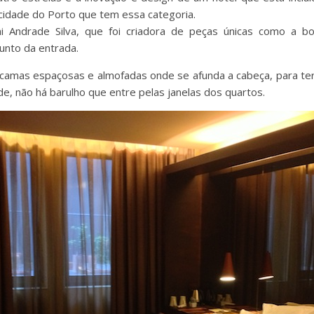
a cidade do Porto que tem essa categoria.
i Andrade Silva, que foi criadora de peças únicas como a b
unto da entrada.
camas espaçosas e almofadas onde se afunda a cabeça, para ter
e, não há barulho que entre pelas janelas dos quartos.