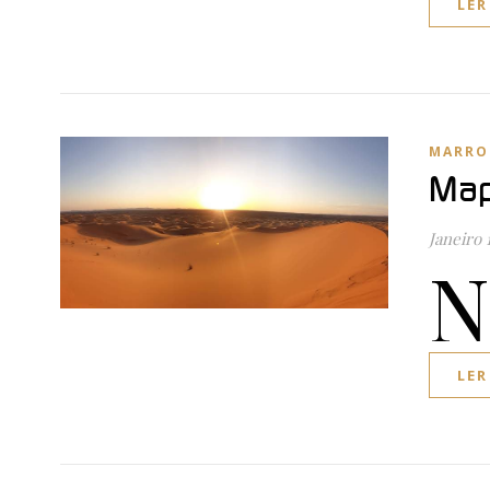
LER
MARRO
Map
Janeiro 
N
LER