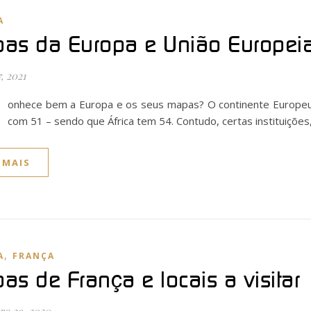
A
as da Europa e União Europei
7, 2021
onhece bem a Europa e os seus mapas? O continente Europeu
com 51 – sendo que África tem 54. Contudo, certas instituiçõe
 MAIS
,
A
FRANÇA
as de França e locais a visitar