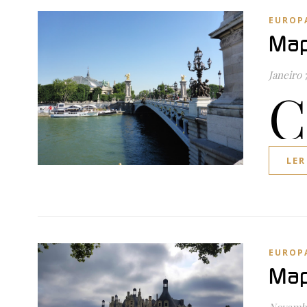
EUROP
Map
Janeiro 
C
LER
EUROP
Map