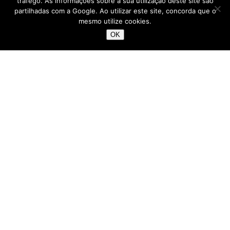
tráfego. As informações sobre a sua utilização deste site são
partilhadas com a Google. Ao utilizar este site, concorda que o
mesmo utilize cookies.
OK
,
ÁSIA
ÍNDIA
Nos lagos e canais de
Kerala (Backwaters) e nas
casas-barco
Fevereiro 18, 2016