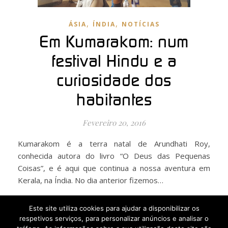
,
,
ÁSIA
ÍNDIA
NOTÍCIAS
Em Kumarakom: num
festival Hindu e a
curiosidade dos
habitantes
Fevereiro 20, 2016
Kumarakom é a terra natal de Arundhati Roy,
conhecida autora do livro “O Deus das Pequenas
Coisas”, e é aqui que continua a nossa aventura em
Kerala, na Índia. No dia anterior fizemos…
Este site utiliza cookies para ajudar a disponibilizar os
LER MAIS
respetivos serviços, para personalizar anúncios e analisar o