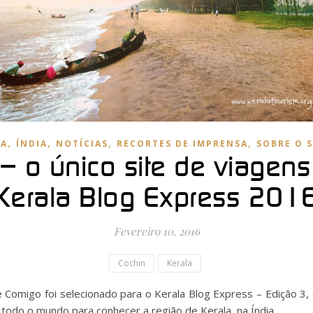
,
,
,
,
IA
ÍNDIA
NOTÍCIAS
RECORTES DE IMPRENSA
SOBRE O S
– o único site de viagen
Kerala Blog Express 201
Fevereiro 10, 2016
Cochin
Kerala
e Comigo foi selecionado para o Kerala Blog Express – Edição 3,
 todo o mundo para conhecer a região de Kerala, na Índia.