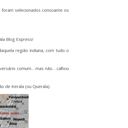
0 foram selecionados consoante os
ala Blog Express!
aquela região indiana, com tudo o
niversário comum… mas não… calhou
o de Kerala (ou Querala).