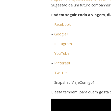
Sugestão de um futuro companhei
Podem seguir toda a viagem, di
–
Facebook
–
Google+
–
Instagram
–
YouTube
–
Pinterest
–
Twitter
– Snapshat: ViajeComigo1
E esta também, para quem gosta d