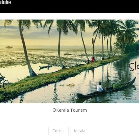
©Kerala Tourism
Cochin
Kerala