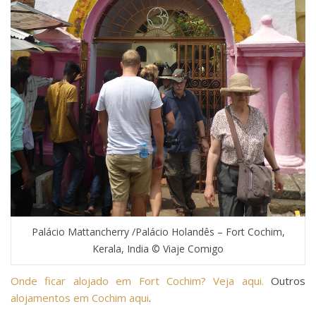
Palácio Mattancherry /Palácio Holandês – Fort Cochim,
Kerala, India © Viaje Comigo
Onde ficar alojado em Fort Cochim? Veja aqui.
Outros
alojamentos em Cochim aqui
.