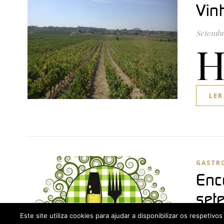
Vin
Setembr
LER
GASTR
Enc
set
Este site utiliza cookies para ajudar a disponibilizar os respetiv
Setembr