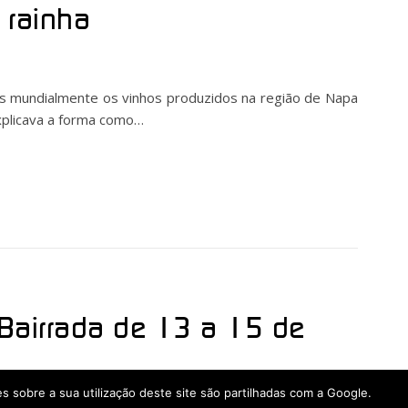
 rainha
s mundialmente os vinhos produzidos na região de Napa
explicava a forma como…
Bairrada de 13 a 15 de
ões sobre a sua utilização deste site são partilhadas com a Google.