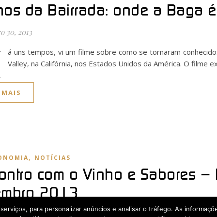
hos da Bairrada: onde a Baga é
o 30, 2013
H
á uns tempos, vi um filme sobre como se tornaram conhecido
Valley, na Califórnia, nos Estados Unidos da América. O filme 
 MAIS
,
ONOMIA
NOTÍCIAS
ontro com o Vinho e Sabores – 
embro 2013
os serviços, para personalizar anúncios e analisar o tráfego. As informaç
o 10, 2013