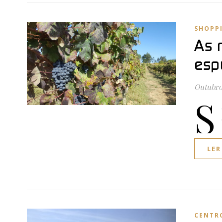
SHOPP
As 
esp
Outubro
S
LER
CENTR