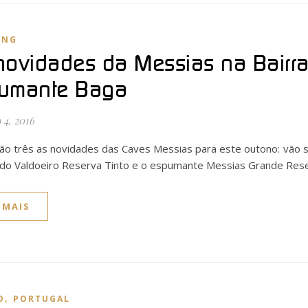
ING
novidades da Messias na Bairrad
umante Baga
 4, 2016
ão três as novidades das Caves Messias para este outono: vão se
do Valdoeiro Reserva Tinto e o espumante Messias Grande Rese
 MAIS
,
O
PORTUGAL