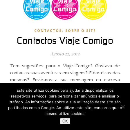
,
CONTACTOS
SOBRE O SITE
Contactos Viaje Comigo
Agosto 22, 2013
Tem sugestões para o Viaje Comigo? Gostava de
contar as suas aventuras em viagens? E dar dicas das
mesmas? Envie-nos a sua mensagem ou escreva
diretamente nas caixas de comentários deste site.
Este site utiliza cookies para ajudar a disponibilizar os
Obrigada…
respetivos serviços, para personalizar anúncios e analisar o
tráfego. As informações sobre a sua utilização deste site são
partilhadas com a Google. Ao utilizar este site, concorda que o
LER MAIS
mesmo utilize cookies.
OK