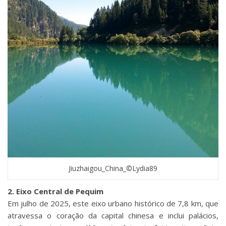
Jiuzhaigou_China_©Lydia89
2. Eixo Central de Pequim
Em julho de 2025, este eixo urbano histórico de 7,8 km, que
atravessa o coração da capital chinesa e inclui palácios,