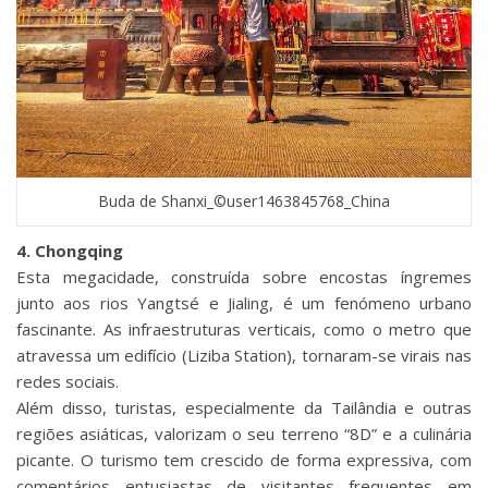
Buda de Shanxi_©user1463845768_China
4. Chongqing
Esta megacidade, construída sobre encostas íngremes
junto aos rios Yangtsé e Jialing, é um fenómeno urbano
fascinante. As infraestruturas verticais, como o metro que
atravessa um edifício (Liziba Station), tornaram-se virais nas
redes sociais.
Além disso, turistas, especialmente da Tailândia e outras
regiões asiáticas, valorizam o seu terreno “8D” e a culinária
picante. O turismo tem crescido de forma expressiva, com
comentários entusiastas de visitantes frequentes em