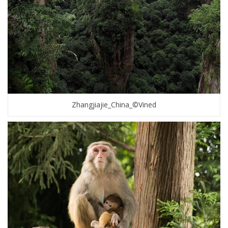
Zhangjiajie_China_©Vined