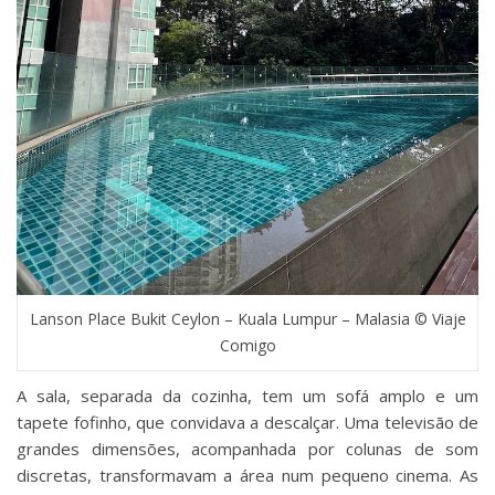
Lanson Place Bukit Ceylon – Kuala Lumpur – Malasia © Viaje
Comigo
A sala, separada da cozinha, tem um sofá amplo e um
tapete fofinho, que convidava a descalçar. Uma televisão de
grandes dimensões, acompanhada por colunas de som
discretas, transformavam a área num pequeno cinema. As