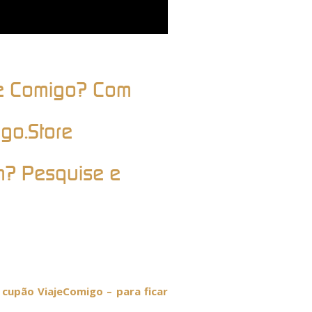
je Comigo? Com
go.Store
m? Pesquise e
cupão ViajeComigo – para ficar