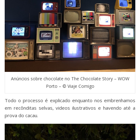
Anúncios sobre chocolate no The Chocolate Story – WOW
Porto – © Viaje Comigo
Todo o processo é explicado enquanto nos embrenhamos
em recônditas selvas, videos ilustrativos e havendo até a
prova do cacau.