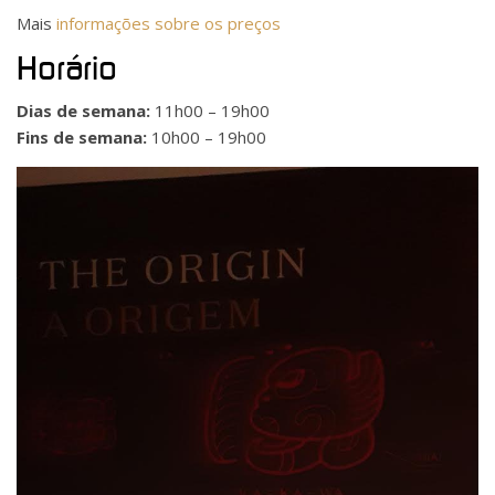
Mais
informações sobre os preços
Horário
Dias de semana:
11h00 – 19h00
Fins de semana:
10h00 – 19h00