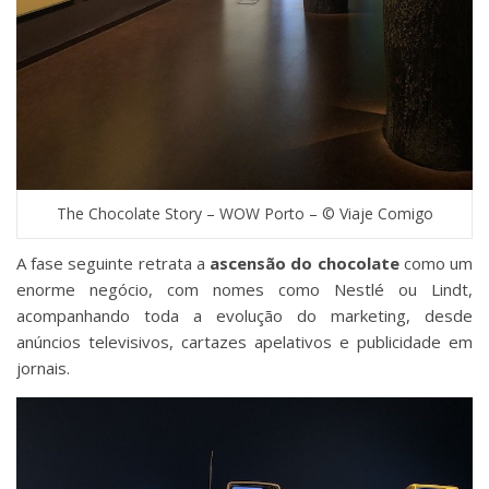
The Chocolate Story – WOW Porto – © Viaje Comigo
A fase seguinte retrata a
ascensão do chocolate
como um
enorme negócio, com nomes como Nestlé ou Lindt,
acompanhando toda a evolução do marketing, desde
anúncios televisivos, cartazes apelativos e publicidade em
jornais.