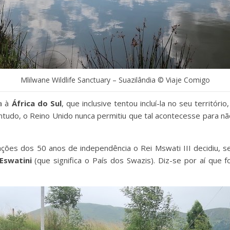
Mlilwane Wildlife Sanctuary – Suazilândia © Viaje Comigo
a à
África do Sul
, que inclusive tentou incluí-la no seu territó
ontudo, o Reino Unido nunca permitiu que tal acontecesse para n
rações dos 50 anos de independência o Rei Mswati III decidiu, 
Eswatini
(que significa o País dos Swazis). Diz-se por aí que f