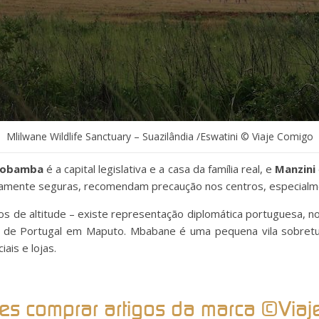
Mlilwane Wildlife Sanctuary – Suazilândia /Eswatini © Viaje Comigo
Lobamba
é a capital legislativa e a casa da família real, e
Manzini
amente seguras, recomendam precaução nos centros, especialme
s de altitude – existe representação diplomática portuguesa, n
l de Portugal em Maputo. Mbabane é uma pequena vila sobretu
ais e lojas.
es comprar artigos da marca ©Via