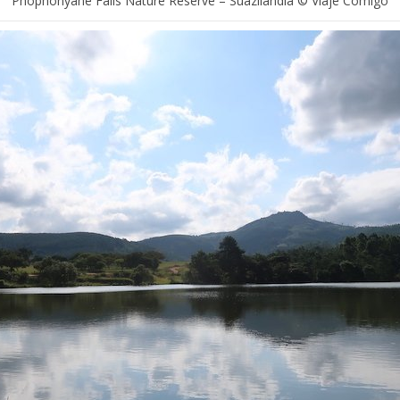
Phophonyane Falls Nature Reserve – Suazilândia © Viaje Comigo