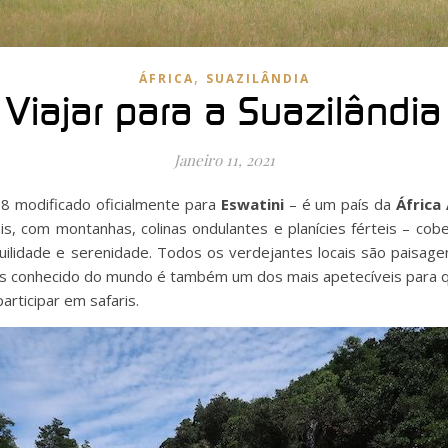
,
ÁFRICA
SUAZILÂNDIA
Viajar para a Suazilândia
Janeiro 11, 2021
 modificado oficialmente para
Eswatini
– é um país da
África
is, com montanhas, colinas ondulantes e planícies férteis – cob
ilidade e serenidade. Todos os verdejantes locais são paisage
s conhecido do mundo é também um dos mais apetecíveis para q
rticipar em safaris.