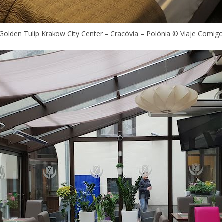
Golden Tulip Krakow City Center – Cracóvia – Polónia © Viaje Comig