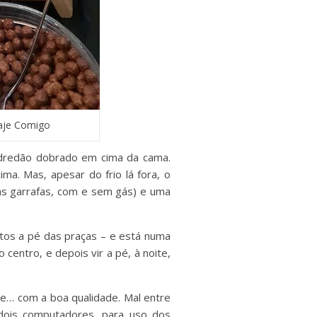
iaje Comigo
edredão dobrado em cima da cama.
a. Mas, apesar do frio lá fora, o
as garrafas, com e sem gás) e uma
utos a pé das praças – e está numa
 centro, e depois vir a pé, à noite,
e… com a boa qualidade. Mal entre
dois computadores, para uso dos