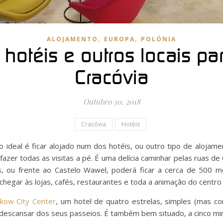
,
,
ALOJAMENTO
EUROPA
POLÓNIA
 hotéis e outros locais pa
Cracóvia
Outubro 30, 2018
Cracóvia
Hotéis
 o ideal é ficar alojado num dos hotéis, ou outro tipo de alojame
fazer todas as visitas a pé. É uma delícia caminhar pelas ruas d
s, ou frente ao Castelo Wawel, poderá ficar a cerca de 500 m
hegar às lojas, cafés, restaurantes e toda a animação do centro 
akow City Center
, um hotel de quatro estrelas, simples (mas 
descansar dos seus passeios. É também bem situado, a cinco minu