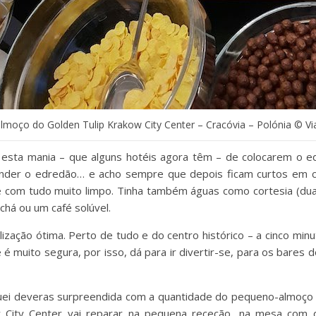
moço do Golden Tulip Krakow City Center – Cracóvia – Polónia © V
é esta mania – que alguns hotéis agora têm – de colocarem o 
ender o edredão… e acho sempre que depois ficam curtos em cim
 com tudo muito limpo. Tinha também águas como cortesia (du
 chá ou um café solúvel.
lização ótima. Perto de tudo e do centro histórico – a cinco min
 muito segura, por isso, dá para ir divertir-se, para os bares do
quei deveras surpreendida com a quantidade do pequeno-almoço 
w City Center vai reparar na pequena receção, na mesa com 