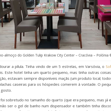
no-almoço do Golden Tulip Krakow City Center – Cracóvia – Polónia 
urar a pílula. Tinha vindo de um 5 estrelas, em Varsóvia, o
Sof
s. Este hotel tinha um quarto pequeno, mas tinha outras coisa
eção, estavam sempre disponíveis maçãs (um produto local; todo
olachas caseiras para os hóspedes comerem à vontade. O peque
 gosto.
, foi sobretudo no tamanho do quarto (que era pequeno, mas já 
a não ser o gel de banho num dispensador e também tinha discos