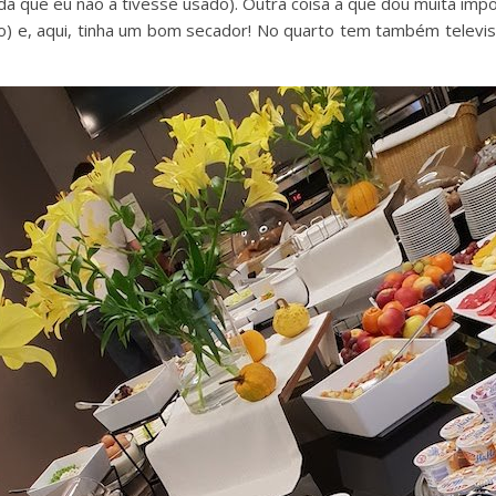
da que eu não a tivesse usado). Outra coisa a que dou muita imp
) e, aqui, tinha um bom secador! No quarto tem também televisã