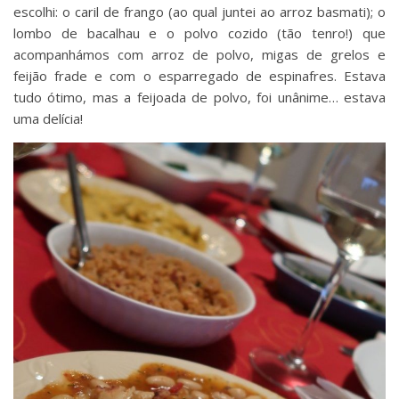
escolhi: o caril de frango (ao qual juntei ao arroz basmati); o
lombo de bacalhau e o polvo cozido (tão tenro!) que
acompanhámos com arroz de polvo, migas de grelos e
feijão frade e com o esparregado de espinafres. Estava
tudo ótimo, mas a feijoada de polvo, foi unânime… estava
uma delícia!