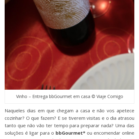
Vinho – Entrega bbGourmet em casa © Viaje Comigo
Naqueles dias em que chegam a casa e não vos apetece
cozinhar? O que fazem? E se tiverem visitas e o dia atrasou
tanto que não vão ter tempo para preparar nada? Uma das
soluções é ligar para o
bbGourmet*
ou encomendar online