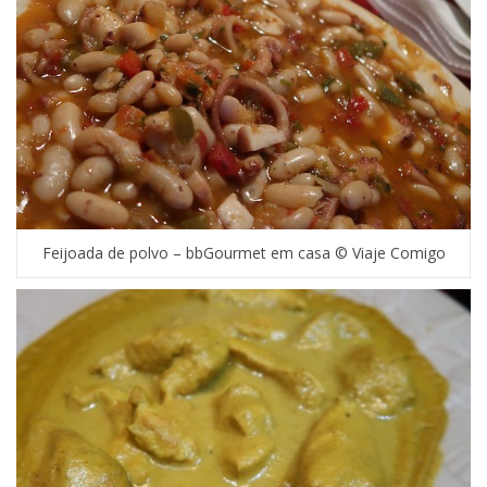
Feijoada de polvo – bbGourmet em casa © Viaje Comigo