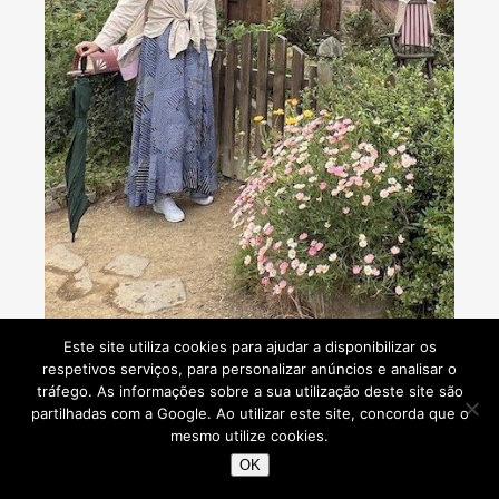
Consultoria de viagens - Agente de Viagens
Este site utiliza cookies para ajudar a disponibilizar os
respetivos serviços, para personalizar anúncios e analisar o
tráfego. As informações sobre a sua utilização deste site são
partilhadas com a Google. Ao utilizar este site, concorda que o
mesmo utilize cookies.
Viaje Comigo © 2026
OK