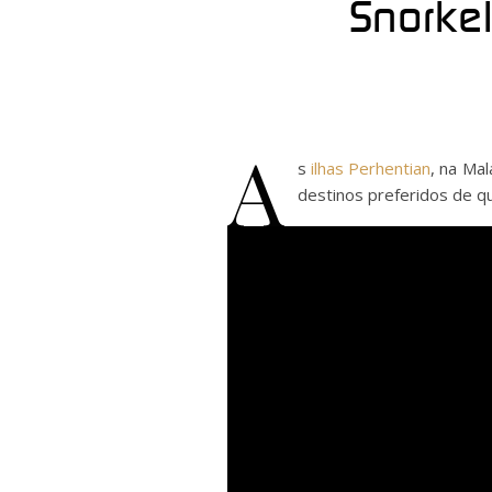
Snorkel
A
s
ilhas Perhentian
, na Mal
destinos preferidos de q