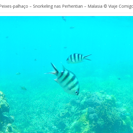
Peixes-palhaço – Snorkeling nas Perhentian – Malasia © Viaje Comig