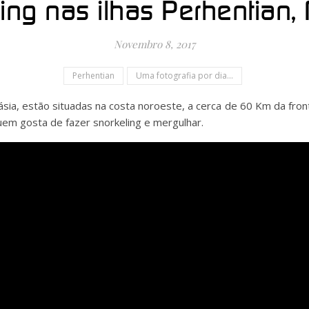
ing nas ilhas Perhentian,
Novembro 8, 2017
Perhentian
Uma fotografia por dia...
ásia, estão situadas na costa noroeste, a cerca de 60 Km da fron
uem gosta de fazer snorkeling e mergulhar.