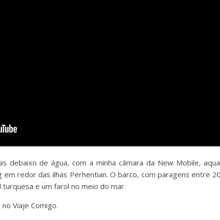
das debaixo de água, com a minha câmara da New Mobile, aqu
ng em redor das ilhas Perhentian. O barco, com paragens entre 2
l turquesa e um farol no meio do mar.
n
no Viaje Comigo.