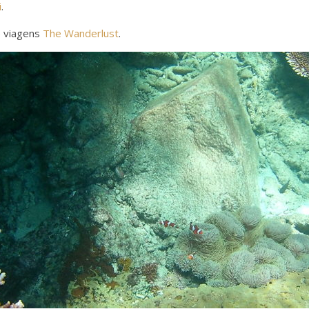
i
.
e viagens
The Wanderlust
.