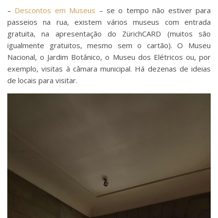
–
Descontos em Museus
– se o tempo não estiver para
passeios na rua, existem vários museus com entrada
gratuita, na apresentação do ZürichCARD (muitos são
igualmente gratuitos, mesmo sem o cartão). O Museu
Nacional, o Jardim Botânico, o Museu dos Elétricos ou, por
exemplo, visitas à câmara municipal. Há dezenas de ideias
de locais para visitar.