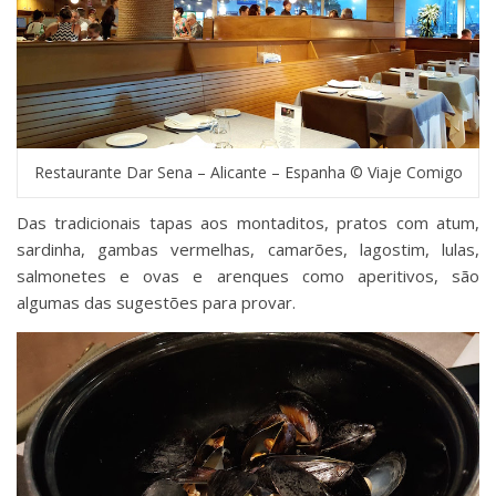
Restaurante Dar Sena – Alicante – Espanha © Viaje Comigo
Das tradicionais tapas aos montaditos, pratos com atum,
sardinha, gambas vermelhas, camarões, lagostim, lulas,
salmonetes e ovas e arenques como aperitivos, são
algumas das sugestões para provar.