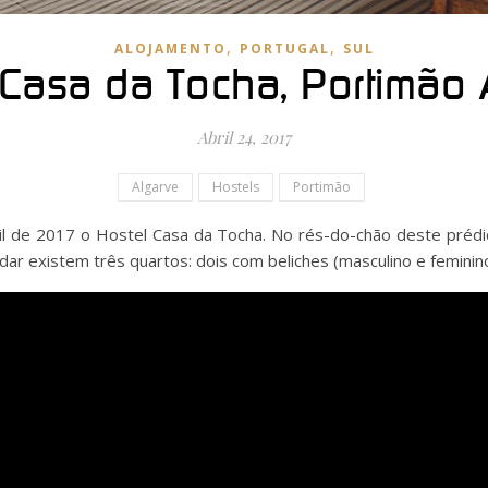
,
,
ALOJAMENTO
PORTUGAL
SUL
 Casa da Tocha, Portimão 
Abril 24, 2017
Algarve
Hostels
Portimão
il de 2017 o Hostel Casa da Tocha. No rés-do-chão deste prédi
dar existem três quartos: dois com beliches (masculino e feminino