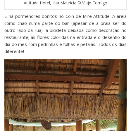
Attitude Hotel, Ilha Maurícia © Viaje Comigo
E há pormenores bonitos no Coin de Mire Attitude. A areia
como chão numa parte do bar (apesar de a praia ser do
outro lado da rua); a bicicleta deixada como decoração no
restaurante; as flores coloridas na entrada e o desenho do
dia do mês com pedrinhas e folhas e pétalas. Todos os dias
diferente!