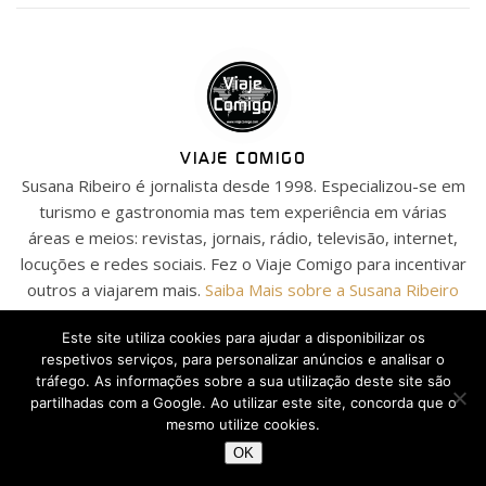
VIAJE COMIGO
Susana Ribeiro é jornalista desde 1998. Especializou-se em
turismo e gastronomia mas tem experiência em várias
áreas e meios: revistas, jornais, rádio, televisão, internet,
locuções e redes sociais. Fez o Viaje Comigo para incentivar
outros a viajarem mais.
Saiba Mais sobre a Susana Ribeiro
Este site utiliza cookies para ajudar a disponibilizar os
respetivos serviços, para personalizar anúncios e analisar o
tráfego. As informações sobre a sua utilização deste site são
DEIXE UMA RESPOSTA
partilhadas com a Google. Ao utilizar este site, concorda que o
mesmo utilize cookies.
OK
O seu endereço de email não será publicado.
Campos