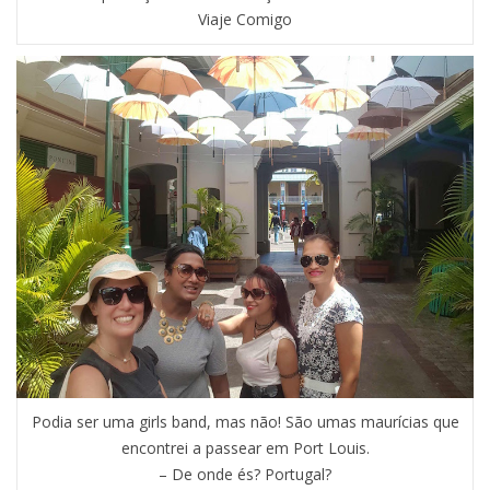
Viaje Comigo
Podia ser uma girls band, mas não! São umas maurícias que
encontrei a passear em Port Louis.
– De onde és? Portugal?