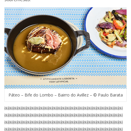
Páteo – Bife do Lombo – Bairro do Avillez – © Paulo Barata
￼￼￼￼￼￼￼￼￼￼￼￼￼￼￼￼￼￼￼￼￼￼￼￼￼￼￼
￼￼￼￼￼￼￼￼￼￼￼￼￼￼￼￼￼￼￼￼￼￼￼￼￼￼￼
￼￼￼￼￼￼￼￼￼￼￼￼￼￼￼￼￼￼￼￼￼￼￼￼￼￼￼
￼￼￼￼￼￼￼￼￼￼￼￼￼￼￼￼￼￼￼￼￼￼￼￼￼￼￼