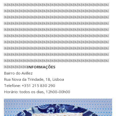
￼￼￼￼￼￼￼￼￼￼￼￼￼￼￼￼￼￼￼￼￼￼￼￼￼￼￼
￼￼￼￼￼￼￼￼￼￼￼￼￼￼￼￼￼￼￼￼￼￼￼￼￼￼￼
￼￼￼￼￼￼￼￼￼￼￼￼￼￼￼￼￼￼￼￼￼￼￼￼￼￼￼
￼￼￼￼￼￼￼￼￼￼￼￼￼￼￼￼￼￼￼￼￼￼￼￼￼￼￼
￼￼￼￼￼￼￼￼￼￼￼￼￼￼￼￼￼￼￼￼￼￼￼￼￼￼￼
￼￼￼￼￼￼￼￼￼￼￼￼￼￼￼￼￼￼￼￼￼￼￼￼￼￼￼
￼￼￼￼￼￼￼￼￼￼￼￼￼￼￼￼￼￼￼￼￼￼￼￼￼￼￼
￼￼￼￼￼￼￼￼￼￼￼￼￼￼￼￼￼￼￼￼￼￼￼￼￼￼￼
￼￼￼￼￼￼￼￼￼￼￼￼￼￼￼￼￼￼￼￼￼￼￼￼￼￼￼
￼￼￼￼￼￼￼￼￼￼￼￼￼￼￼￼￼￼￼￼￼￼￼￼￼￼￼
￼￼￼￼￼￼INFORMAÇÕES
Bairro do Avillez
Rua Nova da Trindade, 18, Lisboa
Telefone: +351 215 830 290
Horário: todos os dias, 12h00-00h00