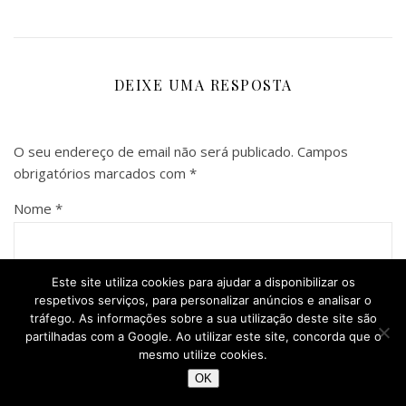
DEIXE UMA RESPOSTA
O seu endereço de email não será publicado.
Campos
obrigatórios marcados com
*
Nome
*
Este site utiliza cookies para ajudar a disponibilizar os
Email
*
respetivos serviços, para personalizar anúncios e analisar o
tráfego. As informações sobre a sua utilização deste site são
partilhadas com a Google. Ao utilizar este site, concorda que o
mesmo utilize cookies.
OK
Site