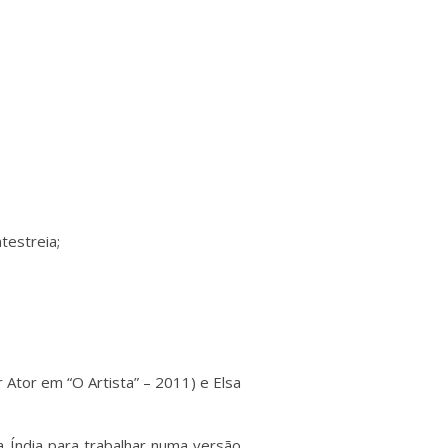
testreia;
 Ator em “O Artista” – 2011) e Elsa
a Índia para trabalhar numa versão