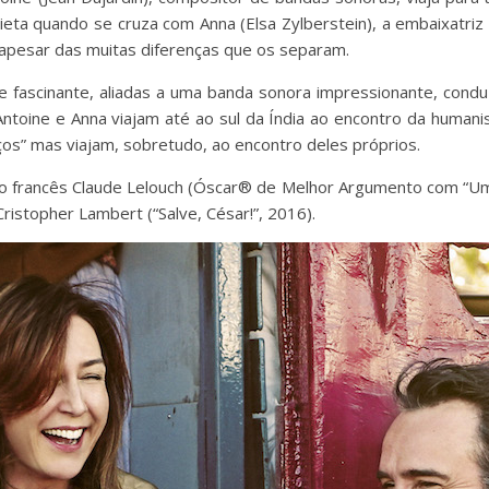
lieta quando se cruza com Anna (Elsa Zylberstein), a embaixatri
o apesar das muitas diferenças que os separam.
e fascinante, aliadas a uma banda sonora impressionante, cond
 Antoine e Anna viajam até ao sul da Índia ao encontro da huma
os” mas viajam, sobretudo, ao encontro deles próprios.
o pelo francês Claude Lelouch (Óscar® de Melhor Argumento com 
ristopher Lambert (“Salve, César!”, 2016).