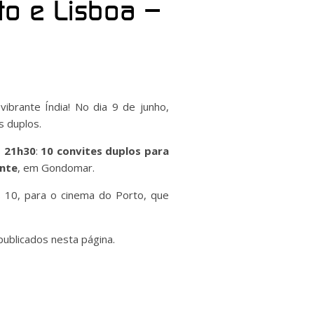
to e Lisboa –
brante Índia! No dia 9 de junho,
s duplos.
s
21h30
:
10 convites duplos para
ente
, em Gondomar.
s 10, para o cinema do Porto, que
ublicados nesta página.