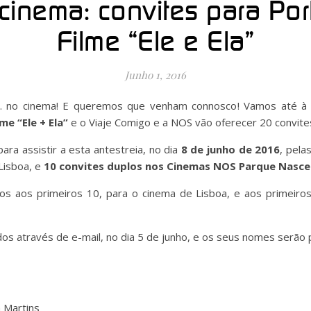
inema: convites para Por
Filme “Ele e Ela”
Junho 1, 2016
… no cinema! E queremos que venham connosco! Vamos até à vi
lme “Ele + Ela”
e o Viaje Comigo e a NOS vão oferecer 20 convite
ara assistir a esta antestreia, no dia
8 de junho de 2016
, pela
Lisboa, e
10 convites duplos nos Cinemas NOS Parque Nasc
dos aos primeiros 10, para o cinema de Lisboa, e aos primeiro
s através de e-mail, no dia 5 de junho, e os seus nomes serão p
a Martins