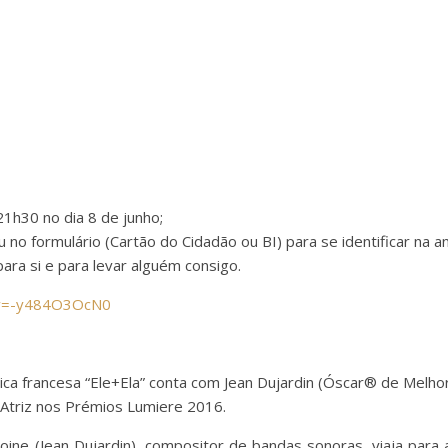
21h30 no dia 8 de junho;
u no formulário (Cartão do Cidadão ou BI) para se identificar na an
para si e para levar alguém consigo.
?v=-y484O3OcN0
ica francesa “Ele+Ela” conta com Jean Dujardin (Óscar® de Melhor
Atriz nos Prémios Lumiere 2016.
ne (Jean Dujardin), compositor de bandas sonoras, viaja para 