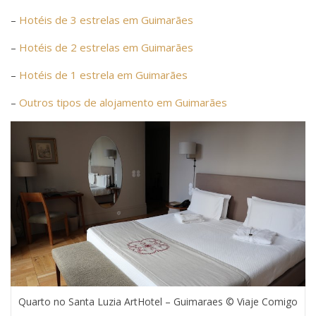
–
Hotéis de 3 estrelas em Guimarães
–
Hotéis de 2 estrelas em Guimarães
–
Hotéis de 1 estrela em Guimarães
–
Outros tipos de alojamento em Guimarães
Quarto no Santa Luzia ArtHotel – Guimaraes © Viaje Comigo