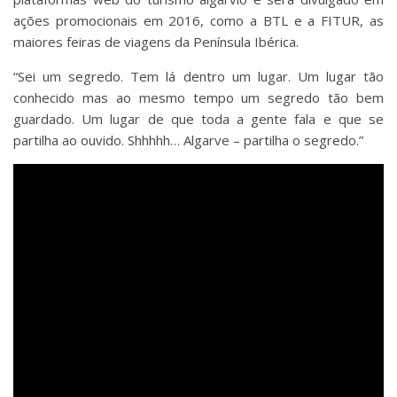
ações promocionais em 2016, como a BTL e a FITUR, as
maiores feiras de viagens da Península Ibérica.
“Sei um segredo. Tem lá dentro um lugar. Um lugar tão
conhecido mas ao mesmo tempo um segredo tão bem
guardado. Um lugar de que toda a gente fala e que se
partilha ao ouvido. Shhhhh… Algarve – partilha o segredo.”