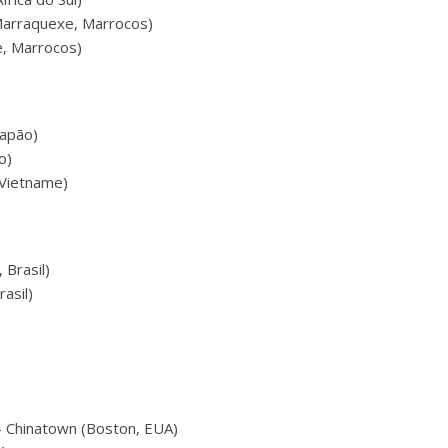
Marraquexe, Marrocos)
, Marrocos)
Japão)
o)
 Vietname)
 Brasil)
rasil)
 – Chinatown (Boston, EUA)