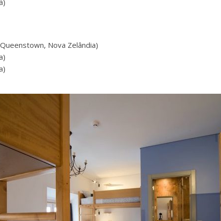
á)
(Queenstown, Nova Zelândia)
a)
a)