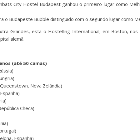
bats City Hostel Budapest ganhou o primeiro lugar como Mel
ntra o Budapeste Bubble distinguido com o segundo lugar como M
tra Grandes, está o Hostelling International, em Boston, nos 
pital alemã.
enos (até 50 camas)
Rússia)
ungria)
(Queenstown, Nova Zelândia)
 Espanha)
nia)
epública Checa)
nia)
ortugal)
celona, Espanha)