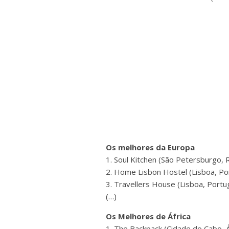
Os melhores da Europa
1. Soul Kitchen (São Petersburgo, 
2. Home Lisbon Hostel (Lisboa, Po
3. Travellers House (Lisboa, Portu
(…)
Os Melhores de África
1. The Backpack (Cidade do Cabo, Áf