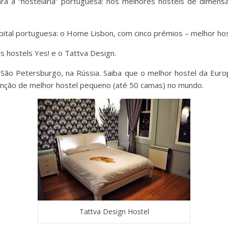
ra a “hostelaria” portuguesa: nos melhores hostels de dimen
pital portuguesa: o Home Lisbon, com cinco prémios – melhor hos
 hostels Yes! e o Tattva Design.
 São Petersburgo, na Rússia. Saiba que o melhor hostel da Europ
inção de melhor hostel pequeno (até 50 camas) no mundo.
Tattva Design Hostel