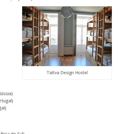
Tattva Design Hostel
Rússia)
rtugal)
gal)
rica do Sul)