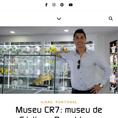
,
ILHAS
PORTUGAL
Museu CR7: museu de