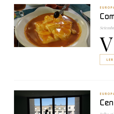
EUROP
Com
Setembr
V
LER
EUROP
Cen