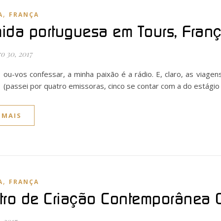
,
A
FRANÇA
ida portuguesa em Tours, Fran
o 30, 2017
ou-vos confessar, a minha paixão é a rádio. E, claro, as viage
(passei por quatro emissoras, cinco se contar com a do estágio 
 MAIS
,
A
FRANÇA
tro de Criação Contemporânea Ol