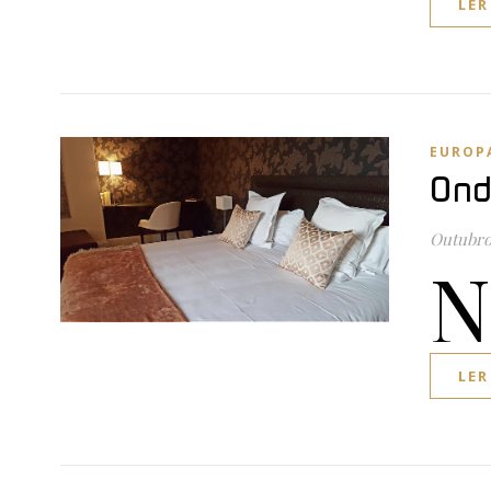
LER
EUROP
Ond
Outubro 
N
LER