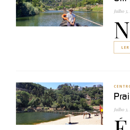
Julho 3,
N
LER
CENTR
Pra
Julho 3,
É