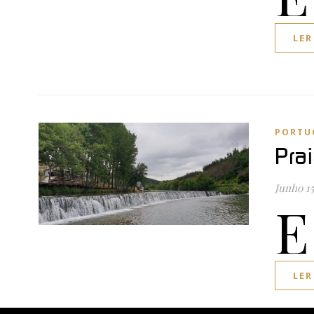
LER
PORTU
Pra
Junho 15
E
LER