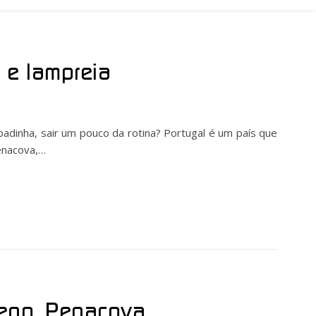
 e lampreia
dinha, sair um pouco da rotina? Portugal é um país que
Penacova,…
ego, Penacova