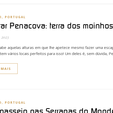
,
O
PORTUGAL
itar Penacova: terra dos moinhos
 2023
abe aquelas alturas em que lhe apetece mesmo fazer uma escapa
tem vários locais perfeitos para isso! Um deles é, sem dúvida, 
 MAIS
,
O
PORTUGAL
passeio nas Serranas do Mond