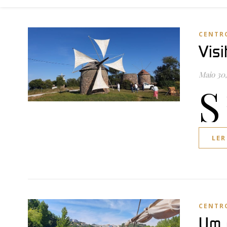
CENTR
Vis
Maio 30,
S
LER
CENTR
Um 