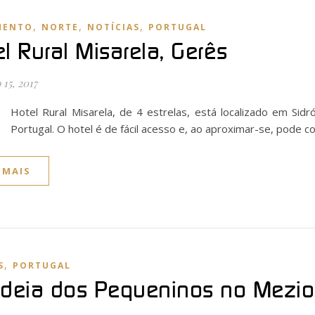
,
,
,
MENTO
NORTE
NOTÍCIAS
PORTUGAL
el Rural Misarela, Gerês
15, 2017
O
Hotel Rural Misarela, de 4 estrelas, está localizado em Sid
Portugal. O hotel é de fácil acesso e, ao aproximar-se, pode c
 MAIS
,
S
PORTUGAL
ldeia dos Pequeninos no Mezio