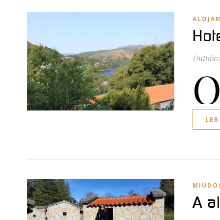
ALOJA
Hot
Outubro 
LER
MIÚDO
A a