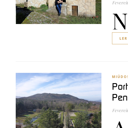
Fevereir
N
LER
MIÚDO
Por
Pen
Fevereir
A