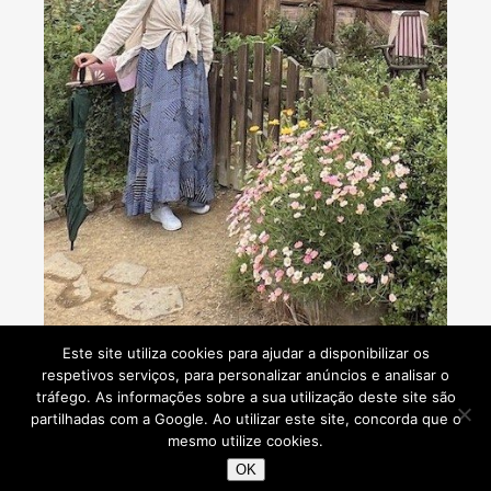
Consultoria de viagens - Agente de Viagens
Este site utiliza cookies para ajudar a disponibilizar os
respetivos serviços, para personalizar anúncios e analisar o
tráfego. As informações sobre a sua utilização deste site são
partilhadas com a Google. Ao utilizar este site, concorda que o
mesmo utilize cookies.
Viaje Comigo © 2026
OK