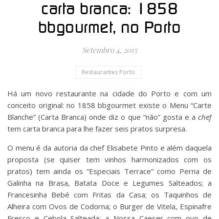
carta branca: 1858
bbgourmet, no Porto
Setembro 4, 2015
Restaurantes Porto
Há um novo restaurante na cidade do Porto e com um
conceito original: no 1858 bbgourmet existe o Menu “Carte
Blanche” (Carta Branca) onde diz o que “não” gosta e a
chef
tem carta branca para lhe fazer seis pratos surpresa.
O menu é da autoria da chef Elisabete Pinto e além daquela
proposta (se quiser tem vinhos harmonizados com os
pratos) tem ainda os “Especiais Terrace” como Perna de
Galinha na Brasa, Batata Doce e Legumes Salteados; a
Francesinha Bebé com Fritas da Casa; os Taquinhos de
Alheira com Ovos de Codorna; o Burger de Vitela, Espinafre
Fresco e Cebola Salteada; a Nossa Caeser com ovo de