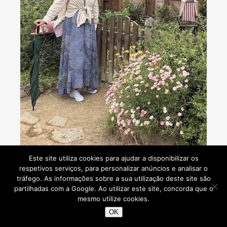
Consultoria de viagens - Agente de Viagens
Este site utiliza cookies para ajudar a disponibilizar os
respetivos serviços, para personalizar anúncios e analisar o
tráfego. As informações sobre a sua utilização deste site são
partilhadas com a Google. Ao utilizar este site, concorda que o
mesmo utilize cookies.
Viaje Comigo © 2026
OK