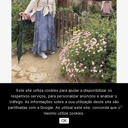
Consultoria de viagens - Agente de Viagens
Este site utiliza cookies para ajudar a disponibilizar os
respetivos serviços, para personalizar anúncios e analisar o
tráfego. As informações sobre a sua utilização deste site são
partilhadas com a Google. Ao utilizar este site, concorda que o
mesmo utilize cookies.
Viaje Comigo © 2026
OK