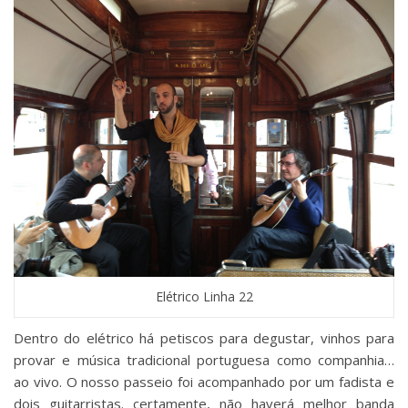
Elétrico Linha 22
Dentro do elétrico há petiscos para degustar, vinhos para
provar e música tradicional portuguesa como companhia…
ao vivo. O nosso passeio foi acompanhado por um fadista e
dois guitarristas. certamente, não haverá melhor banda